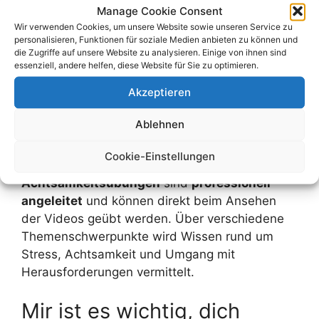
wöchigen Gruppenformat gibt es 8 auf einander
Manage Cookie Consent
aufbauende Kurseinheiten. Diese sind als
Wir verwenden Cookies, um unsere Website sowie unseren Service zu
Videos on demand
aufbereitet, mit den
personalisieren, Funktionen für soziale Medien anbieten zu können und
die Zugriffe auf unsere Website zu analysieren. Einige von ihnen sind
Videopaketen können die Kursinhalte und
essenziell, andere helfen, diese Website für Sie zu optimieren.
Übungen
bequem und jederzeit daheim
Akzeptieren
erarbeitet werden. Die Inhalte entsprechen dem
8-Wochenkurs und behandeln auch die
Ablehnen
gängigsten Themen und Fragen, die meiner
langjährigen Erfahrung
nach in den
Cookie-Einstellungen
Gruppenkursen aufkommen. Die
Achtsamkeitsübungen
sind
professionell
angeleitet
und können direkt beim Ansehen
der Videos geübt werden. Über verschiedene
Themenschwerpunkte wird Wissen rund um
Stress, Achtsamkeit und Umgang mit
Herausforderungen vermittelt.
Mir ist es wichtig, dich