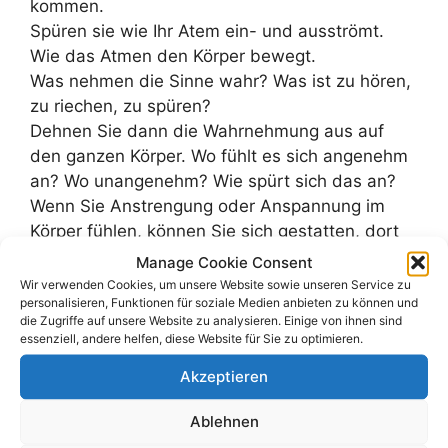
kommen.
Spüren sie wie Ihr Atem ein- und ausströmt.
Wie das Atmen den Körper bewegt.
Was nehmen die Sinne wahr? Was ist zu hören,
zu riechen, zu spüren?
Dehnen Sie dann die Wahrnehmung aus auf
den ganzen Körper. Wo fühlt es sich angenehm
an? Wo unangenehm? Wie spürt sich das an?
Wenn Sie Anstrengung oder Anspannung im
Körper fühlen, können Sie sich gestatten, dort
mit dem Einatmen weit und offen zu werden
Manage Cookie Consent
und mit dem Ausatmen loszulassen.
Wir verwenden Cookies, um unsere Website sowie unseren Service zu
personalisieren, Funktionen für soziale Medien anbieten zu können und
Richten Sie dann die Aufmerksamkeit auf ihre
die Zugriffe auf unsere Website zu analysieren. Einige von ihnen sind
Gedanken… was ist gerade in Ihrem Kopf?
essenziell, andere helfen, diese Website für Sie zu optimieren.
Womit beschäftigt sich Ihr Denken? Wenn ihnen
Akzeptieren
die Gedanken nicht hilfreich erscheinen, können
Sie sich bewusst dafür entscheiden, ihrem
Ablehnen
Denken eine andere Richtung zu geben.